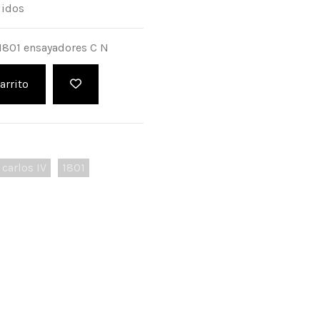
uidos
 1801 ensayadores C N
arrito
carlos IV
1801