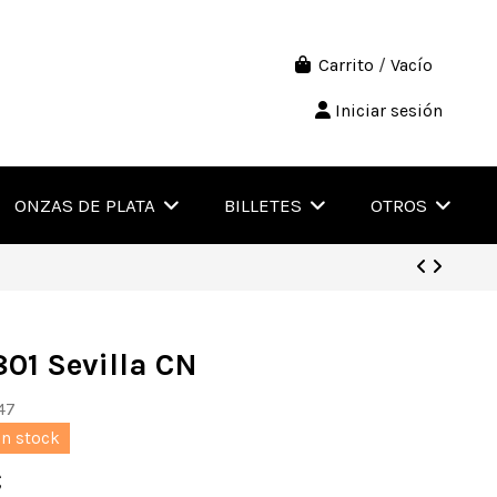
Carrito
/
Vacío
Iniciar sesión
ONZAS DE PLATA
BILLETES
OTROS
801 Sevilla CN
47
en stock
€